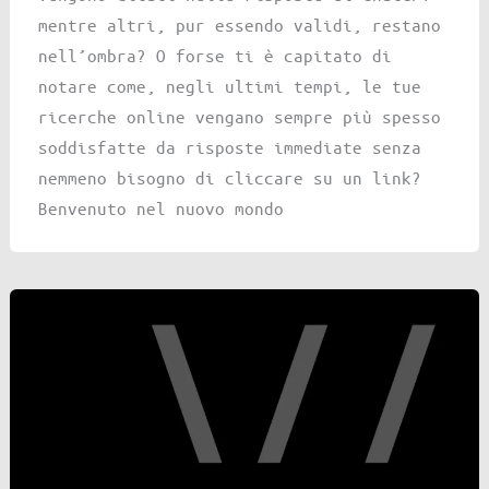
mentre altri, pur essendo validi, restano
nell’ombra? O forse ti è capitato di
notare come, negli ultimi tempi, le tue
ricerche online vengano sempre più spesso
soddisfatte da risposte immediate senza
nemmeno bisogno di cliccare su un link?
Benvenuto nel nuovo mondo