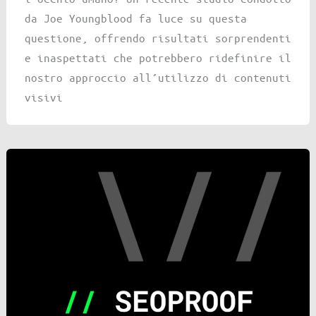
da Joe Youngblood fa luce su questa
questione, offrendo risultati sorprendenti
e inaspettati che potrebbero ridefinire il
nostro approccio all’utilizzo di contenuti
visivi