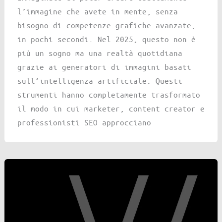
l’immagine che avete in mente, senza
bisogno di competenze grafiche avanzate,
in pochi secondi. Nel 2025, questo non è
più un sogno ma una realtà quotidiana
grazie ai generatori di immagini basati
sull’intelligenza artificiale. Questi
strumenti hanno completamente trasformato
il modo in cui marketer, content creator e
professionisti SEO approcciano