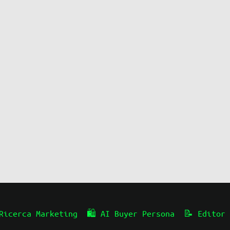
Ricerca Marketing
🛍️ AI Buyer Persona
📝 Editor 