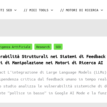
NTI SEO
// MIEI TOOLS
// MOTORI DI RICERCA
ligenza Artificiale
Research
SEO
erabilità Strutturali nei Sistemi di Feedback
hi di Manipolazione nei Motori di Ricerca AI
act L’integrazione di Large Language Models (LLMs)
ipendenza critica dal feedback umano in tempo real
o studio analizza le vulnerabilità sistemiche di d
nte “pollice in basso” in Google AI Mode e la funz